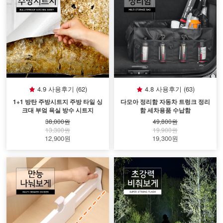
4.9 사용후기 (62)
4.8 사용후기 (63)
1+1 방탄 주방시트지 주방 타일 싱
다모아 정리함 자동차 트렁크 정리
크대 부엌 욕실 방수 시트지
함 세차용품 수납함
38,000원
49,800원
13,300원
19,900원
12,900원
19,300원