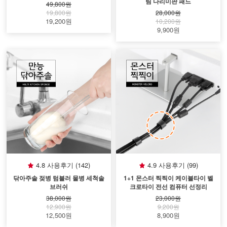
팀 다리미판 패드
49,800원
19,800원
28,000원
19,200원
10,200원
9,900원
4.8 사용후기 (142)
4.9 사용후기 (99)
닦아주솔 젖병 텀블러 물병 세척솔
1+1 몬스터 찍찍이 케이블타이 벨
브러쉬
크로타이 전선 컴퓨터 선정리
38,000원
23,000원
12,900원
9,200원
12,500원
8,900원