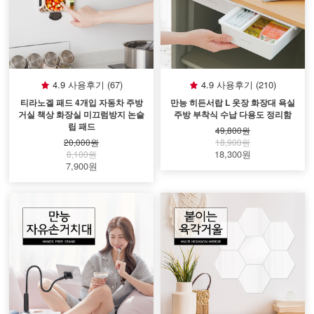
4.9 사용후기 (67)
4.9 사용후기 (210)
티라노겔 패드 4개입 자동차 주방
만능 히든서랍 L 옷장 화장대 욕실
거실 책상 화장실 미끄럼방지 논슬
주방 부착식 수납 다용도 정리함
립 패드
49,800원
20,000원
18,900원
18,300원
8,100원
7,900원