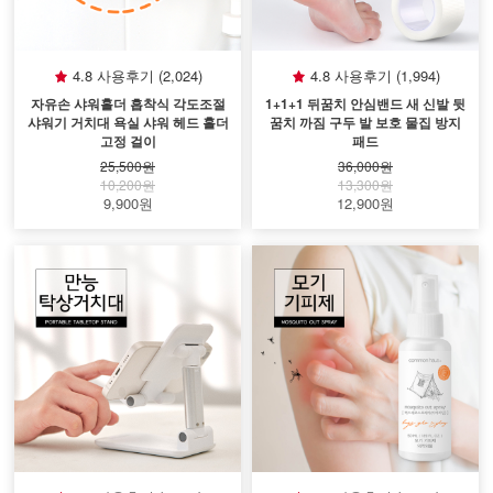
4.8 사용후기 (2,024)
4.8 사용후기 (1,994)
자유손 샤워홀더 흡착식 각도조절
1+1+1 뒤꿈치 안심밴드 새 신발 뒷
샤워기 거치대 욕실 샤워 헤드 홀더
꿈치 까짐 구두 발 보호 물집 방지
고정 걸이
패드
25,500원
36,000원
10,200원
13,300원
9,900원
12,900원