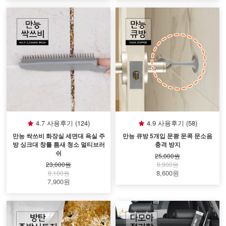
4.7 사용후기 (124)
4.9 사용후기 (58)
만능 싹쓰비 화장실 세면대 욕실 주
만능 큐방 5개입 문쾅 문콕 문소음
방 싱크대 창틀 틈새 청소 멀티브러
충격 방지
쉬
25,000원
23,000원
8,900원
8,600원
8,100원
7,900원