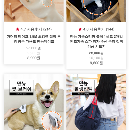
4.7 사용후기 (214)
4.8 사용후기 (144)
거머리 테이프 1.5M 초강력 접착 투
만능 가죽스티커 블랙 1세트 2매입
명 방수 다용도 만능테이프
인조가죽 쇼파 의자 수선 수리 접착
리폼 시트지
25,000원
9,200원
28,000원
8,900원
10,100원
9,800원