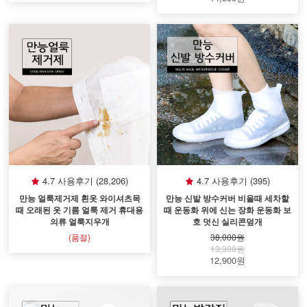
4.7 사용후기 (28,206)
4.7 사용후기 (395)
만능 얼룩제거제 흰옷 와이셔츠목
만능 신발 방수커버 비올때 세차할
때 오래된 옷 기름 얼룩 제거 휴대용
때 운동화 위에 신는 장화 운동화 보
의류 얼룩지우개
호 덧신 실리콘덮개
(품절)
38,000원
13,300원
12,900원