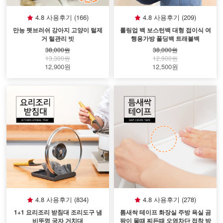
4.8 사용후기 (166)
4.8 사용후기 (209)
만능 펫브러쉬 강아지 고양이 털제
롤링업 백 보스턴백 대형 접이식 여
거 털관리 빗
행용가방 폴딩백 트래블백
38,000원
38,000원
13,300원
12,900원
12,900원
12,500원
4.8 사용후기 (834)
4.8 사용후기 (278)
1+1 요리조리 받침대 조리도구 냄
틈새싹 테이프 화장실 주방 욕실 곰
비뚜껑 국자 거치대
팡이 물때 찌든때 오염차단 접착 방