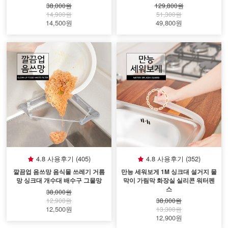
38,000원
129,800원
14,900원
51,300원
14,500원
49,800원
4.8 사용후기 (405)
4.8 사용후기 (352)
깔끔업 음쓰망 음식물 쓰레기 거름
만능 세워보게 1M 싱크대 설거지 물
망 싱크대 개수대 배수구 그물망
막이 가림막 화장실 실리콘 워터펜
스
38,000원
12,900원
38,000원
12,500원
13,300원
12,900원