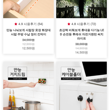
4.9 사용후기 (54)
4.8 사용후기 (72)
만능 나눠보게 서랍장 옷장 화장대
초강력 비춰보게 휴대용 다기능 LE
서랍 주방 수납 정리 칸막이
D 손전등 후레쉬 자전거랜턴 써치
라이트
34,000원
12,900원
38,000원
12,500원
14,900원
14,500원