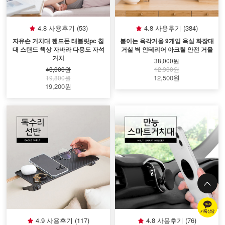
4.8 사용후기 (53)
4.8 사용후기 (384)
자유손 거치대 핸드폰 태블릿pc 침
붙이는 육각거울 9개입 욕실 화장대
대 스탠드 책상 자바라 다용도 자석
거실 벽 인테리어 아크릴 안전 거울
거치
38,000원
48,000원
12,900원
12,500원
19,800원
19,200원
4.9 사용후기 (117)
4.8 사용후기 (76)