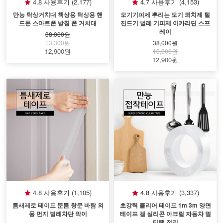
4.8 사용후기 (2,177)
4.7 사용후기 (4,153)
만능 탁상거치대 책상용 탁상용 핸
모기기피제 뿌리는 모기 퇴치제 털
드폰 스마트폰 받침 폰 거치대
진드기 벌레 기피제 이카리딘 스프
레이
38,000원
13,300원
38,000원
12,900원
13,300원
12,900원
4.8 사용후기 (1,105)
4.8 사용후기 (3,337)
틈새제로 테이프 문틈 창문 바람 외
초강력 클리어 테이프 1m 3m 양면
풍 먼지 벌레차단 막이
테이프 겔 실리콘 아크릴 자동차 멀
티탭 정리