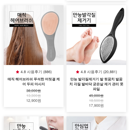
4.8 사용후기 (886)
4.8 사용후기 (20,881)
매직 헤어브러쉬 푸석한 머릿결 케
만능 발각질제거기 발 뒷꿈치 발꿈
어 두피 마사지
치 각질 발바닥 굳은살 제거 관리 풋
파일
38,000원
13,300원
45,000원
12,900원
18,500원
17,900원