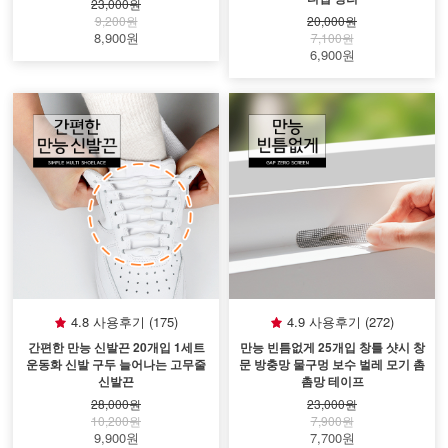
23,000원
9,200원
20,000원
8,900원
7,100원
6,900원
4.8 사용후기 (175)
4.9 사용후기 (272)
간편한 만능 신발끈 20개입 1세트
만능 빈틈없게 25개입 창틀 샷시 창
운동화 신발 구두 늘어나는 고무줄
문 방충망 물구멍 보수 벌레 모기 촘
신발끈
촘망 테이프
28,000원
23,000원
10,200원
7,900원
9,900원
7,700원