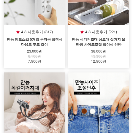
4.8 사용후기 (317)
4.8 사용후기 (221)
만능 맘모스겔 5개입 무타공 접착식
만능 식기건조대 싱크대 설거지 물
다용도 후크 걸이
빠짐 사이즈조절 접이식 선반
23,000원
38,000원
8,100원
13,300원
7,900원
12,900원