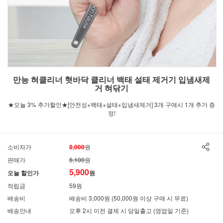
만능 혀클리너 혓바닥 클리너 백태 설태 제거기 입냄새제
거 혀닦기
★오늘 3% 추가할인★[안전성+백태+설태+입냄새제거] 3개 구매시 1개 추가 증
정!
소비자가
8,000
원
판매가
6,100
원
5,900
오늘 할인가
원
적립금
59원
배송비
배송비 3,000원 (50,000원 이상 구매 시 무료)
배송안내
오후 2시 이전 결제 시 당일출고 (영업일 기준)