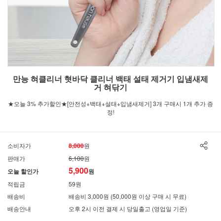
만능 혀클리너 혓바닥 클리너 백태 설태 제거기 입냄새제
거 혀닦기
★오늘 3% 추가할인★[안전성+백태+설태+입냄새제거] 3개 구매시 1개 추가 증
정!
소비자가
8,000
원
판매가
6,100
원
5,900
오늘 할인가
원
적립금
59원
배송비
배송비 3,000원 (50,000원 이상 구매 시 무료)
배송안내
오후 2시 이전 결제 시 당일출고 (영업일 기준)