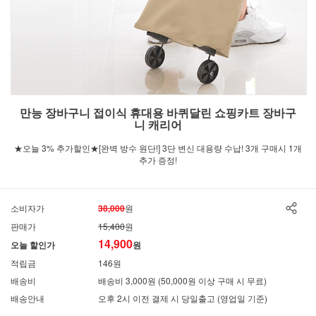
만능 장바구니 접이식 휴대용 바퀴달린 쇼핑카트 장바구
니 캐리어
★오늘 3% 추가할인★[완벽 방수 원단!] 3단 변신 대용량 수납! 3개 구매시 1개
추가 증정!
소비자가
38,000
원
판매가
15,400
원
14,900
오늘 할인가
원
적립금
146원
배송비
배송비 3,000원 (50,000원 이상 구매 시 무료)
배송안내
오후 2시 이전 결제 시 당일출고 (영업일 기준)