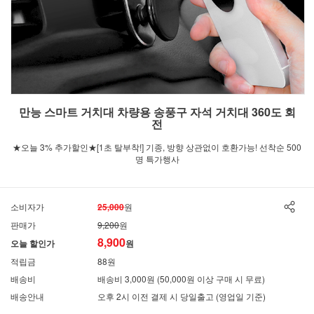
만능 스마트 거치대 차량용 송풍구 자석 거치대 360도 회
전
★오늘 3% 추가할인★[1초 탈부착!] 기종, 방향 상관없이 호환가능! 선착순 500
명 특가행사
소비자가
25,000
원
판매가
9,200
원
8,900
오늘 할인가
원
적립금
88원
배송비
배송비 3,000원 (50,000원 이상 구매 시 무료)
배송안내
오후 2시 이전 결제 시 당일출고 (영업일 기준)