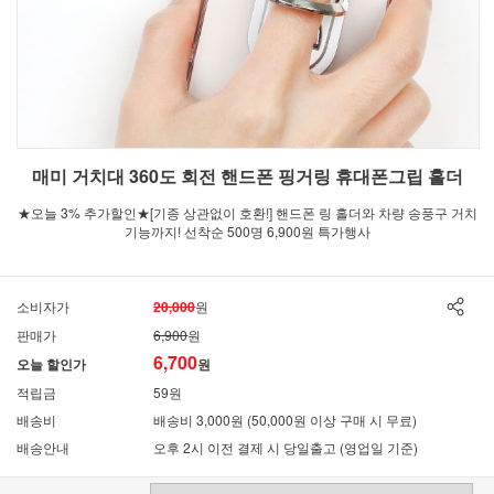
매미 거치대 360도 회전 핸드폰 핑거링 휴대폰그립 홀더
★오늘 3% 추가할인★[기종 상관없이 호환!] 핸드폰 링 홀더와 차량 송풍구 거치
기능까지! 선착순 500명 6,900원 특가행사
소비자가
20,000
원
판매가
6,900
원
6,700
오늘 할인가
원
적립금
59원
배송비
배송비 3,000원 (50,000원 이상 구매 시 무료)
배송안내
오후 2시 이전 결제 시 당일출고 (영업일 기준)