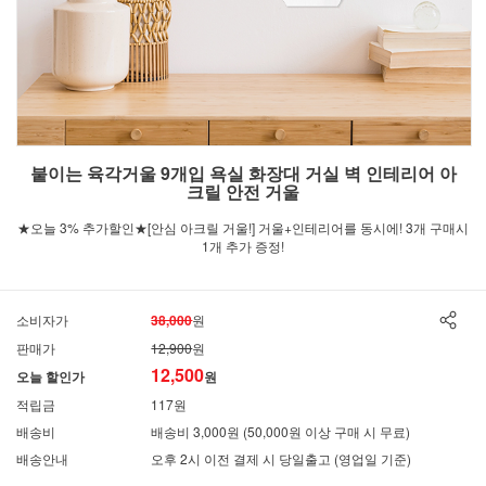
붙이는 육각거울 9개입 욕실 화장대 거실 벽 인테리어 아
크릴 안전 거울
★오늘 3% 추가할인★[안심 아크릴 거울!] 거울+인테리어를 동시에! 3개 구매시
1개 추가 증정!
소비자가
38,000
원
판매가
12,900
원
12,500
오늘 할인가
원
적립금
117원
배송비
배송비 3,000원 (50,000원 이상 구매 시 무료)
배송안내
오후 2시 이전 결제 시 당일출고 (영업일 기준)