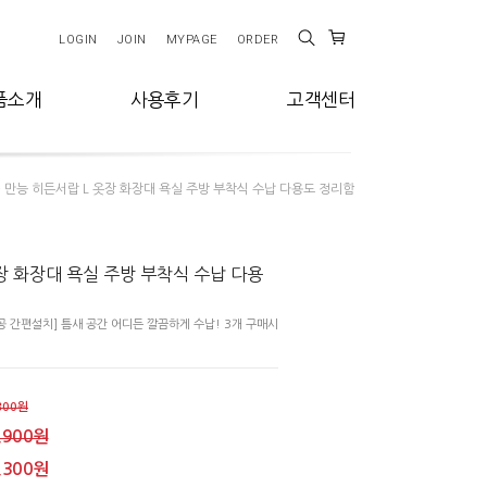
LOGIN
JOIN
MYPAGE
ORDER
품소개
사용후기
고객센터
 만능 히든서랍 L 옷장 화장대 욕실 주방 부착식 수납 다용도 정리함
장 화장대 욕실 주방 부착식 수납 다용
 간편설치] 틈새 공간 어디든 깔끔하게 수납! 3개 구매시
800원
,900원
,300원