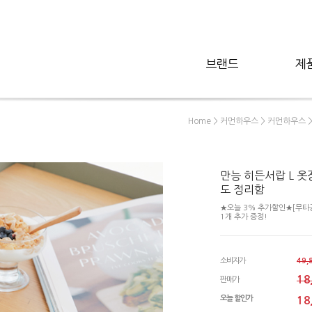
브랜드
제
>
>
>
Home
커먼하우스
커먼하우스
만능 히든서랍 L 옷
도 정리함
★오늘 3% 추가할인★[무타공
1개 추가 증정!
소비자가
49,
18
판매가
오늘 할인가
18