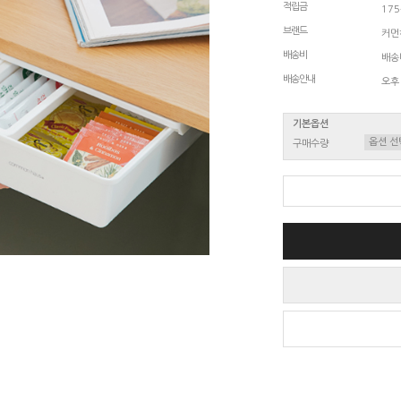
적립금
17
브랜드
커먼
배송비
배송비
배송안내
오후
기본옵션
구매수량