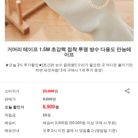
거머리 테이프 1.5M 초강력 접착 투명 방수 다용도 만능테
이프
★오늘 3% 추가할인★[초간편 보수 끝판왕!] 수리가 필요한 곳 어디든 붙이기만
하면 새것처럼! 3개 구매시 1개 추가 증정!
소비자가
25,000
원
판매가
9,200
원
8,900
오늘 할인가
원
적립금
88원
배송비
배송비 3,000원 (50,000원 이상 구매 시 무료)
배송안내
오후 2시 이전 결제 시 당일출고 (영업일 기준)