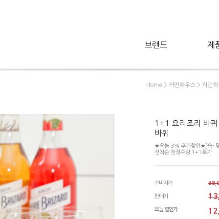
브랜드
제
>
>
Home
커먼하우스
커먼하
1+1 요리조리 바퀴
바퀴
★오늘 3% 추가할인★[슥- 밀
선착순 한정수량 1+1특가
소비자가
38,
13
판매가
오늘 할인가
12