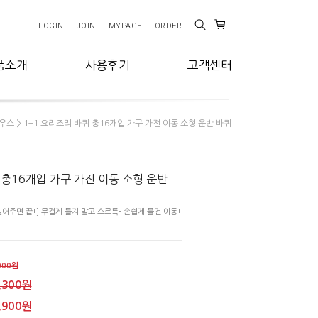
LOGIN
JOIN
MYPAGE
ORDER
품소개
사용후기
고객센터
> 1+1 요리조리 바퀴 총16개입 가구 가전 이동 소형 운반 바퀴
우스
 총16개입 가구 가전 이동 소형 운반
어주면 끝!] 무겁게 들지 말고 스르륵- 손쉽게 물건 이동!
000원
,300원
,900원