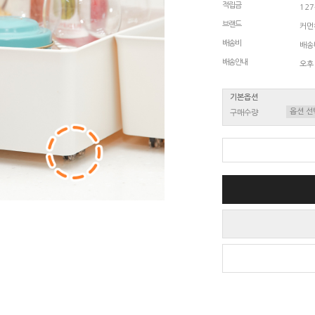
적립금
12
브랜드
커먼
배송비
배송비
배송안내
오후
기본옵션
구매수량