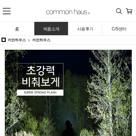
홈
제품소개
사용후기
C/S센터
커먼하우스
커먼하우스