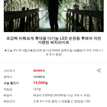
초강력 비춰보게 휴대용 다기능 LED 손전등 후레쉬 자전
거랜턴 써치라이트
★오늘 3% 추가할인★[초강력 밝기] 2,000배 광폭조절+생활방수! 3개 구매시 1
개 추가 증정!
소비자가
38,000
원
판매가
14,900
원
14,500
오늘 할인가
원
적립금
137원
배송비
배송비 3,000원 (50,000원 이상 구매 시 무료)
배송안내
오후 2시 이전 결제 시 당일출고 (영업일 기준)