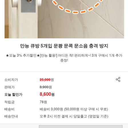
만능 큐방 5개입 문쾅 문콕 문소음 충격 방지
★오늘 3% 추가할인★[만능 활용!] 어디든 착! 편리하게~! 3개 구매시 1개 추가
증정!
소비자가
25,000
원
판매가
8,900
원
8,600
오늘 할인가
원
적립금
78원
배송비
배송비 3,000원 (50,000원 이상 구매 시 무료)
배송안내
오후 2시 이전 결제 시 당일출고 (영업일 기준)