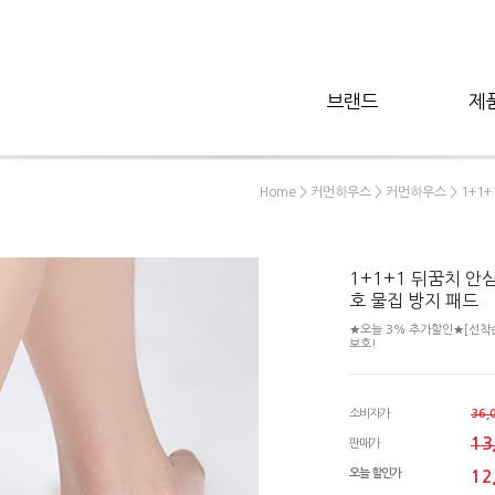
브랜드
제
>
>
> 1+1
Home
커먼하우스
커먼하우스
1+1+1 뒤꿈치 안
호 물집 방지 패드
★오늘 3% 추가할인★[선착순 
보호!
소비자가
36,
13
판매가
오늘 할인가
12