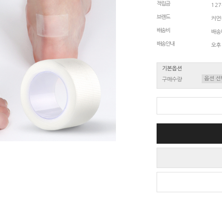
적립금
12
브랜드
커먼
배송비
배송비
배송안내
오후
기본옵션
구매수량