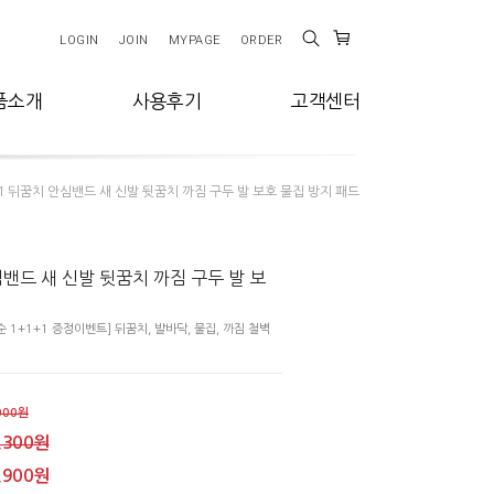
LOGIN
JOIN
MYPAGE
ORDER
품소개
사용후기
고객센터
+1 뒤꿈치 안심밴드 새 신발 뒷꿈치 까짐 구두 발 보호 물집 방지 패드
심밴드 새 신발 뒷꿈치 까짐 구두 발 보
1+1+1 증정이벤트] 뒤꿈치, 발바닥, 물집, 까짐 철벽
000원
,300원
,900원