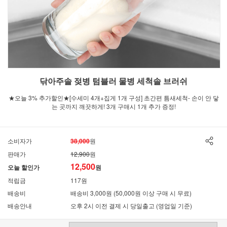
닦아주솔 젖병 텀블러 물병 세척솔 브러쉬
★오늘 3% 추가할인★[수세미 4개+집게 1개 구성] 초간편 틈새세척- 손이 안 닿
는 곳까지 깨끗하게! 3개 구매시 1개 추가 증정!
소비자가
38,000
원
판매가
12,900
원
12,500
오늘 할인가
원
적립금
117원
배송비
배송비 3,000원 (50,000원 이상 구매 시 무료)
배송안내
오후 2시 이전 결제 시 당일출고 (영업일 기준)