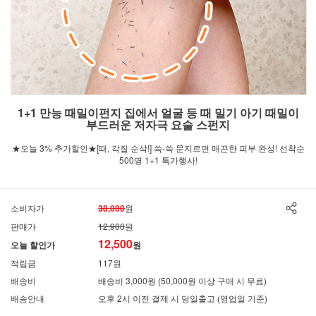
1+1 만능 때밀이펀지 집에서 얼굴 등 때 밀기 아기 때밀이
부드러운 저자극 요술 스펀지
★오늘 3% 추가할인★[때, 각질 순삭!] 쓱-쓱 문지르면 매끈한 피부 완성! 선착순
500명 1+1 특가행사!
소비자가
38,000
원
판매가
12,900
원
12,500
오늘 할인가
원
적립금
117원
배송비
배송비 3,000원 (50,000원 이상 구매 시 무료)
배송안내
오후 2시 이전 결제 시 당일출고 (영업일 기준)