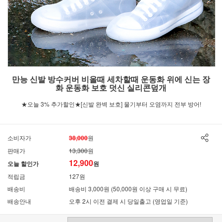
만능 신발 방수커버 비올때 세차할때 운동화 위에 신는 장
화 운동화 보호 덧신 실리콘덮개
★오늘 3% 추가할인★[신발 완벽 보호] 물기부터 오염까지 전부 방어!
소비자가
38,000
원
판매가
13,300
원
12,900
오늘 할인가
원
적립금
127원
배송비
배송비 3,000원 (50,000원 이상 구매 시 무료)
배송안내
오후 2시 이전 결제 시 당일출고 (영업일 기준)