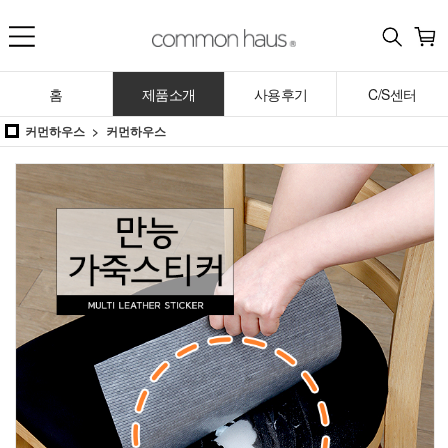
홈
제품소개
사용후기
C/S센터
커먼하우스
커먼하우스