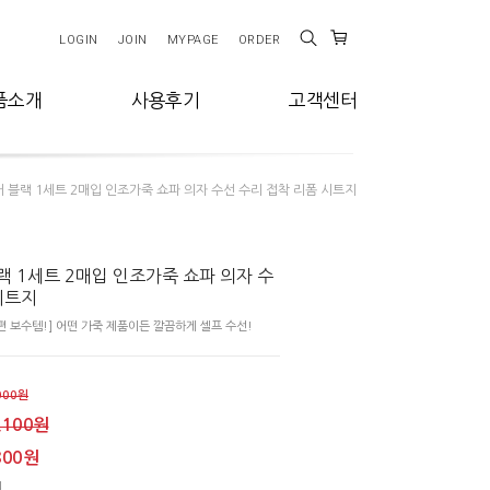
LOGIN
JOIN
MYPAGE
ORDER
품소개
사용후기
고객센터
 블랙 1세트 2매입 인조가죽 쇼파 의자 수선 수리 접착 리폼 시트지
 1세트 2매입 인조가죽 쇼파 의자 수
 시트지
 보수템!] 어떤 가죽 제품이든 깔끔하게 셀프 수선!
000원
,100원
800원
원