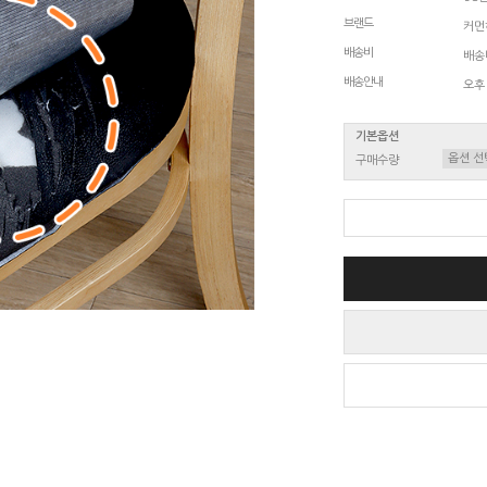
브랜드
커먼
배송비
배송비
배송안내
오후
기본옵션
구매수량