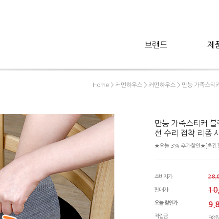
브랜드
제
>
>
> 만능 가죽스티커
Home
커먼하우스
커먼하우스
만능 가죽스티커 블랙
선 수리 접착 리폼
★오늘 3% 추가할인★[초간편
소비자가
28,
10
판매가
오늘 할인가
9,
적립금
98