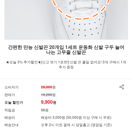
간편한 만능 신발끈 20개입 1세트 운동화 신발 구두 늘어
나는 고무줄 신발끈
★오늘 3% 추가할인★[신고 벗기 1초컷!] 신발 끈 풀일 없어요! 3개 구매시 1개
추가 증정
소비자가
28,000
원
판매가
10,200
원
9,900
오늘 할인가
원
적립금
98원
배송비
배송비 3,000원 (50,000원 이상 구매 시 무료)
배송안내
오후 2시 이전 결제 시 당일출고 (영업일 기준)